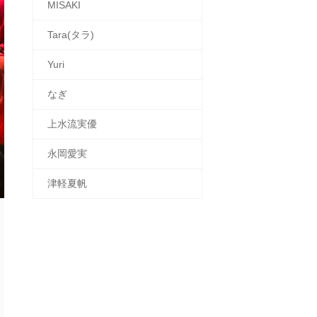
MISAKI
Tara(タラ)
Yuri
なぎ
上水流実優
永岡愛実
津軽夏帆