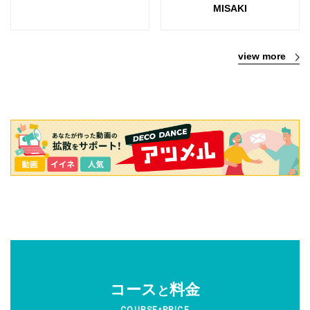
MISAKI
view more
コース
料金
と
COURSE
PRICE