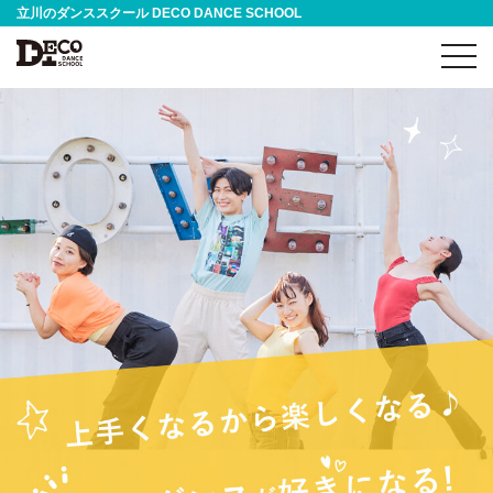
立川のダンススクール DECO DANCE SCHOOL
toggl
navig