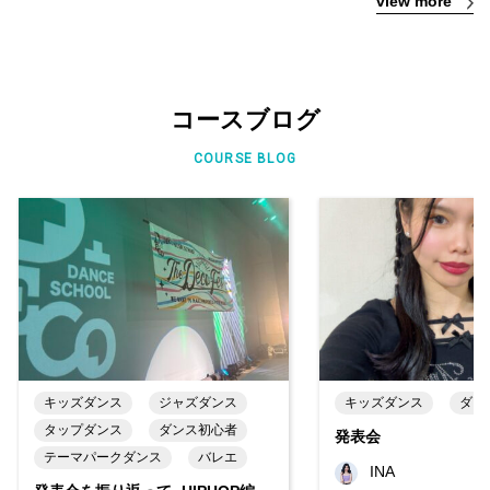
view more
コースブログ
COURSE BLOG
キッズダンス
ジャズダンス
キッズダンス
ダン
タップダンス
ダンス初心者
発表会
テーマパークダンス
バレエ
INA